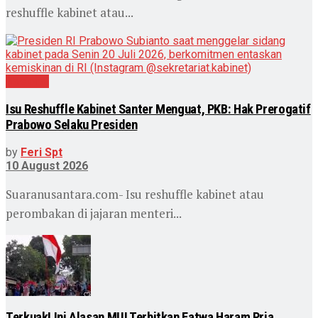
reshuffle kabinet atau...
Nasional
Isu Reshuffle Kabinet Santer Menguat, PKB: Hak Prerogatif
Prabowo Selaku Presiden
by
Feri Spt
10 August 2026
Suaranusantara.com- Isu reshuffle kabinet atau
perombakan di jajaran menteri...
Terkuak! Ini Alasan MUI Terbitkan Fatwa Haram Pria