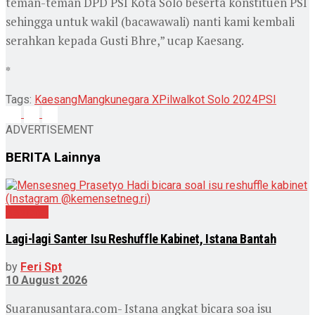
teman-teman DPD PSI Kota Solo beserta konstituen PSI
sehingga untuk wakil (bacawawali) nanti kami kembali
serahkan kepada Gusti Bhre,” ucap Kaesang.
*
Tags:
Kaesang
Mangkunegara X
Pilwalkot Solo 2024
PSI
ADVERTISEMENT
BERITA
Lainnya
Nasional
Lagi-lagi Santer Isu Reshuffle Kabinet, Istana Bantah
by
Feri Spt
10 August 2026
Suaranusantara.com- Istana angkat bicara soa isu