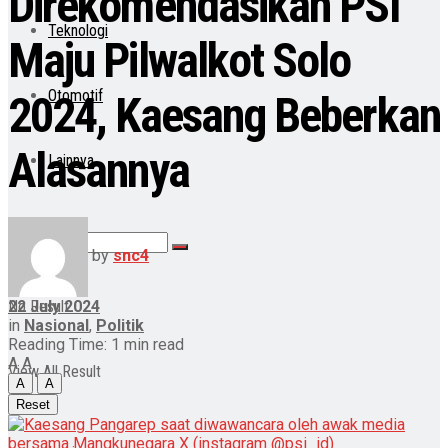
Direkomendasikan PSI
Teknologi
Maju Pilwalkot Solo
Otomotif
2024, Kaesang Beberkan
Alasannya
Lainnya
by
snc4
22 July 2024
No Result
in
Nasional
,
Politik
Reading Time: 1 min read
A
A
View All Result
A
A
Reset