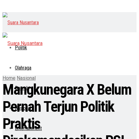
Politik
Olahraga
Home
Nasional
Mangkunegara X Belum
Daerah
Pernah Terjun Politik
Nasional
Praktis
Entertainment