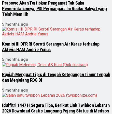
Prabowo Akan Tertibkan Pengamat Tak Suka
Pemerintahannya, PDI Perjuangan: Ini Risiko Rakyat yang
Telah Memilih
5 months ago
Komisi III DPR RI Soroti Serangan Air Keras terhadap
Aktivis HAM Andrie Yunus
5 months ago
Rupiah Menguat Tipis di Tengah Ketegangan Timur Tengah
dan Menjelang RDG BI
5 months ago
Idulfitri 1447 H Segera Tiba, Berikut Link Twibbon Lebaran
2026 Download Gratis Langsung Pejeng Status di Medsos