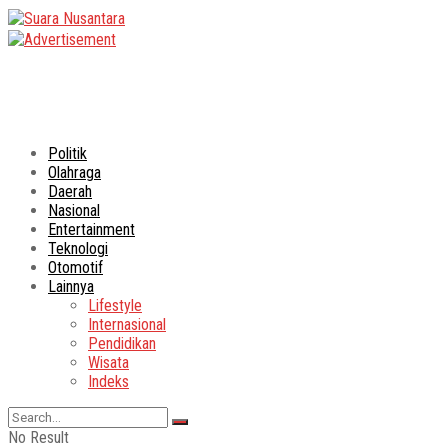
Politik
Olahraga
Daerah
Nasional
Entertainment
Teknologi
Otomotif
Lainnya
Lifestyle
Internasional
Pendidikan
Wisata
Indeks
No Result