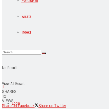
Pendidikan
Wisata
Indeks
No Result
View All Result
1
SHARES
12
VIEWS
Login
Share on Facebook
Share on Twitter