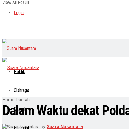
View All Result
Login
Politik
Olahraga
Home
Daerah
Dalam Waktu dekat Polda
Daerah
by
Suara Nusantara
Nasional