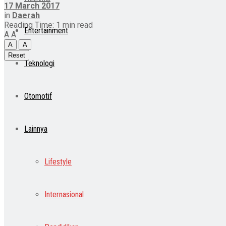
17 March 2017
in
Daerah
Reading Time: 1 min read
Entertainment
A
A
A
A
Reset
Teknologi
Otomotif
Lainnya
Lifestyle
Internasional