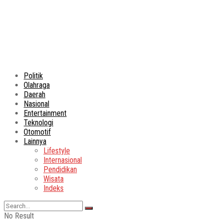
Politik
Olahraga
Daerah
Nasional
Entertainment
Teknologi
Otomotif
Lainnya
Lifestyle
Internasional
Pendidikan
Wisata
Indeks
No Result