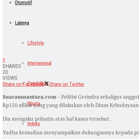
Otomotif
Lainnya
Lifestyle
2
Internasional
SHARES
20
VIEWS
Pendidikan
Share on Facebook
Share on Twitter
Suaranusantara.com
– Politisi Gerindra sekaligus ang
Wisata
Rp150 miliar yang yang dilakukan oleh Dinas Kebudayaan 
Dia mengaku prihatin atas hal kasus tersebut.
Indeks
Yudha kemudian menyampaikan dukungannya kepada para 