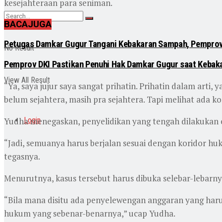
kesejahteraan para seniman.
BACA
JUGA
Petugas Damkar Gugur Tangani Kebakaran Sampah, Pemprov 
No Result
Pemprov DKI Pastikan Penuhi Hak Damkar Gugur saat Keba
View All Result
“Ya, saya jujur saya sangat prihatin. Prihatin dalam art
belum sejahtera, masih pra sejahtera. Tapi melihat ada kond
Yudha menegaskan, penyelidikan yang tengah dilakukan 
Login
“Jadi, semuanya harus berjalan sesuai dengan koridor huk
tegasnya.
Menurutnya, kasus tersebut harus dibuka selebar-lebarnya
“Bila mana disitu ada penyelewengan anggaran yang harus 
hukum yang sebenar-benarnya,” ucap Yudha.