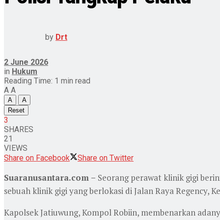
by
Drt
2 June 2026
in
Hukum
Reading Time: 1 min read
A
A
A
A
Reset
3
SHARES
21
VIEWS
Share on Facebook
Share on Twitter
Suaranusantara.com –
Seorang perawat klinik gigi beri
sebuah klinik gigi yang berlokasi di Jalan Raya Regency,
Kapolsek Jatiuwung, Kompol Robiin, membenarkan adany