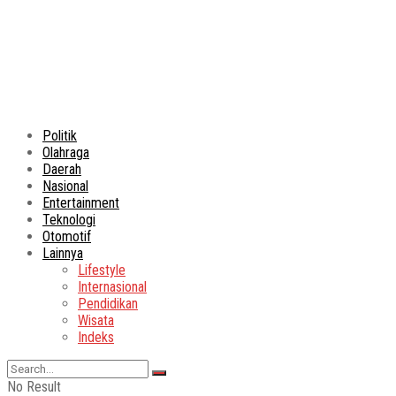
Politik
Olahraga
Daerah
Nasional
Entertainment
Teknologi
Otomotif
Lainnya
Lifestyle
Internasional
Pendidikan
Wisata
Indeks
No Result