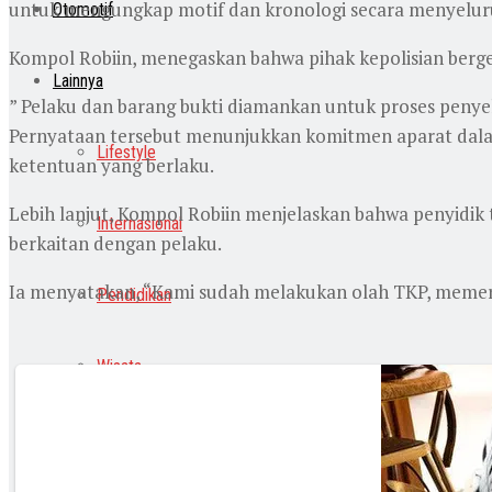
untuk mengungkap motif dan kronologi secara menyelur
Otomotif
Kompol Robiin, menegaskan bahwa pihak kepolisian berge
Lainnya
” Pelaku dan barang bukti diamankan untuk proses penyeli
Pernyataan tersebut menunjukkan komitmen aparat dalam
Lifestyle
ketentuan yang berlaku.
Lebih lanjut, Kompol Robiin menjelaskan bahwa penyidik 
Internasional
berkaitan dengan pelaku.
Ia menyatakan, “Kami sudah melakukan olah TKP, memerik
Pendidikan
Wisata
Indeks