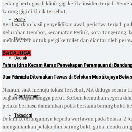
sedang bertugas di klinik gigi ketika insiden terjadi. 
karang gigi di klinik tersebut.
Politik
Berdasarkan hasil penyelidikan awal, peristiwa terjadi pad
Kelurahan Gembor, Kecamatan Periuk, Kota Tangerang, ket
Olahraga
meminta izin untuk pergi ke toilet dan diantar oleh perawa
BACA
JUGA
Daerah
Fahira Idris Kecam Keras Penyekapan Perempuan di Bandun
Dua Pemuda Ditemukan Tewas di Selokan Mustikajaya Bekas
Nasional
Namun, saat menuju lokasi tersebut, MA diduga secara t
Entertainment
bagian tangan hingga perut. Korban kemudian segera d
pelaku berhasil diamankan polisi bersama barang bukti ber
Teknologi
Dalam keterangannya kepada wartawan pada Selasa, 2 Ju
mengamankan pelaku dan barang bukti guna mendukung p