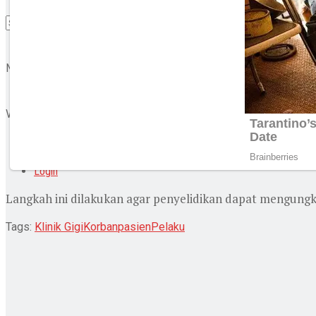
No Result
View All Result
Login
Langkah ini dilakukan agar penyelidikan dapat mengungka
Tags:
Klinik Gigi
Korban
pasien
Pelaku