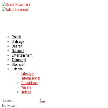
Politik
Olahraga
Daerah
Nasional
Entertainment
Teknologi
Otomotif
Lainnya
Lifestyle
Internasional
Pendidikan
Wisata
Indeks
No Result