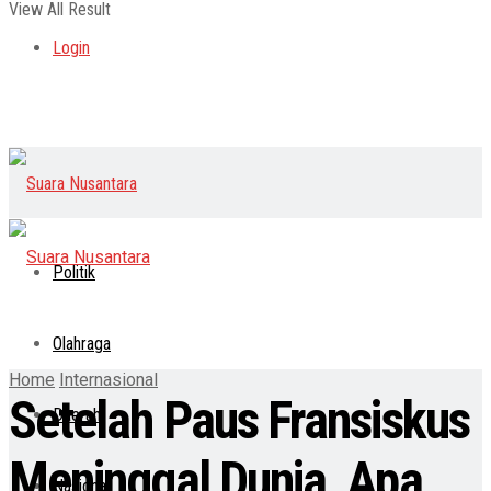
View All Result
Login
Politik
Olahraga
Home
Internasional
Setelah Paus Fransiskus
Daerah
Meninggal Dunia, Apa
Nasional