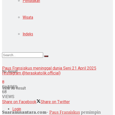
Pendidikan
Wisata
Indeks
Paus Fransiskus meninggal dunia Seni 21 April 2025
No Result
(instagram @teraskatolik.official)
8
SHARES
View All Result
68
VIEWS
Share on Facebook
Share on Twitter
Login
Suaranusantara.com-
Paus Fransiskus
pemimpin