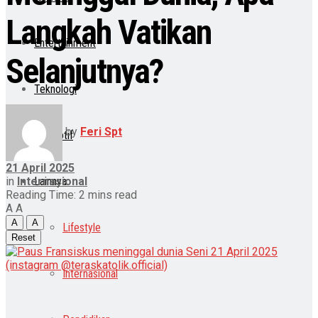
Langkah Vatikan
Entertainment
Selanjutnya?
Teknologi
by
Feri Spt
Otomotif
21 April 2025
in
Internasional
Lainnya
Reading Time: 2 mins read
A
A
A
A
Lifestyle
Reset
Internasional