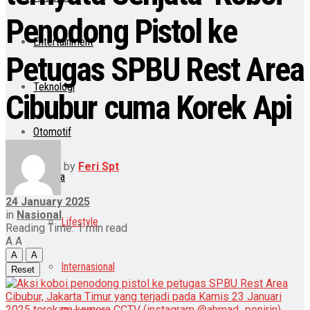
Penodong Pistol ke
Entertainment
Petugas SPBU Rest Area
Teknologi
Cibubur cuma Korek Api
Otomotif
by
Feri Spt
Lainnya
24 January 2025
in
Nasional
Lifestyle
Reading Time: 1 min read
A
A
A
A
Internasional
Reset