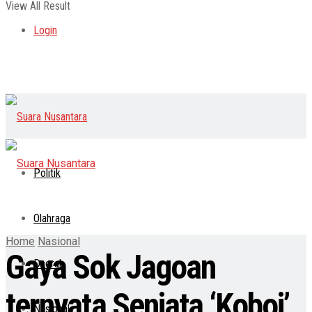
View All Result
Login
Politik
Olahraga
Home
Nasional
Gaya Sok Jagoan
Daerah
ternyata Senjata ‘Koboi’
Nasional