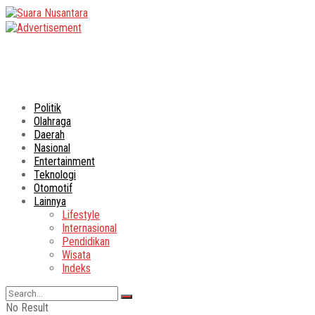
Politik
Olahraga
Daerah
Nasional
Entertainment
Teknologi
Otomotif
Lainnya
Lifestyle
Internasional
Pendidikan
Wisata
Indeks
No Result