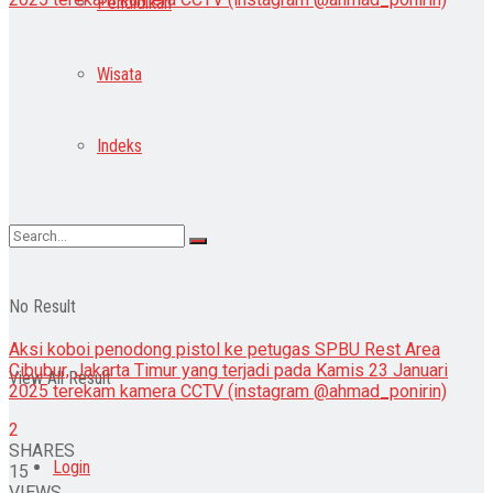
Pendidikan
Wisata
Indeks
No Result
Aksi koboi penodong pistol ke petugas SPBU Rest Area
Cibubur, Jakarta Timur yang terjadi pada Kamis 23 Januari
View All Result
2025 terekam kamera CCTV (instagram @ahmad_ponirin)
2
SHARES
Login
15
VIEWS