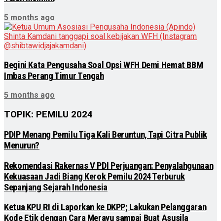
5 months ago
Begini Kata Pengusaha Soal Opsi WFH Demi Hemat BBM
Imbas Perang Timur Tengah
5 months ago
TOPIK: PEMILU 2024
PDIP Menang Pemilu Tiga Kali Beruntun, Tapi Citra Publik
Menurun?
Rekomendasi Rakernas V PDI Perjuangan: Penyalahgunaan
Kekuasaan Jadi Biang Kerok Pemilu 2024 Terburuk
Sepanjang Sejarah Indonesia
Ketua KPU RI di Laporkan ke DKPP; Lakukan Pelanggaran
Kode Etik dengan Cara Merayu sampai Buat Asusila